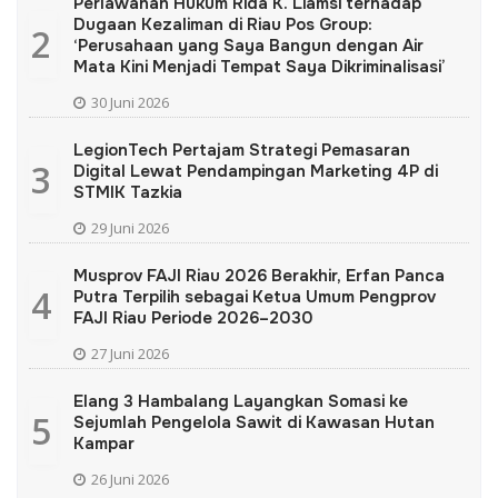
Perlawanan Hukum Rida K. Liamsi terhadap
Dugaan Kezaliman di Riau Pos Group:
2
‘Perusahaan yang Saya Bangun dengan Air
Mata Kini Menjadi Tempat Saya Dikriminalisasi’
30 Juni 2026
LegionTech Pertajam Strategi Pemasaran
3
Digital Lewat Pendampingan Marketing 4P di
STMIK Tazkia
29 Juni 2026
Musprov FAJI Riau 2026 Berakhir, Erfan Panca
4
Putra Terpilih sebagai Ketua Umum Pengprov
FAJI Riau Periode 2026–2030
27 Juni 2026
Elang 3 Hambalang Layangkan Somasi ke
5
Sejumlah Pengelola Sawit di Kawasan Hutan
Kampar
26 Juni 2026