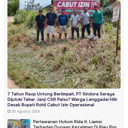
7 Tahun Raup Untung Berlimpah, PT Sindora Seraya
Dijuluki Tebar Janji CSR Palsu? Warga Lenggadai Hilir
Desak Bupati Rohil Cabut Izin Operasional
05 Agustus 2026
Perlawanan Hukum Rida K. Liamsi
Terhadap Dugaan Kezaliman Di Riau Pos