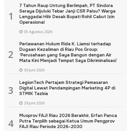
7 Tahun Raup Untung Berlimpah, PT Sindora
Seraya Dijuluki Tebar Janji CSR Palsu? Warga
1
Lenggadai Hilir Desak Bupati Rohil Cabut Izin
Operasional
05 Agustus 2026
Perlawanan Hukum Rida K. Liamsi terhadap
Dugaan Kezaliman di Riau Pos Group:
2
‘Perusahaan yang Saya Bangun dengan Air
Mata Kini Menjadi Tempat Saya Dikriminalisasi’
30 Juni 2026
LegionTech Pertajam Strategi Pemasaran
3
Digital Lewat Pendampingan Marketing 4P di
STMIK Tazkia
29 Juni 2026
Musprov FAJI Riau 2026 Berakhir, Erfan Panca
4
Putra Terpilih sebagai Ketua Umum Pengprov
FAJI Riau Periode 2026–2030