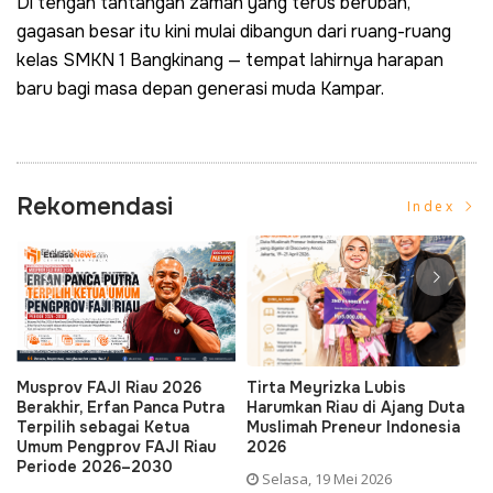
Di tengah tantangan zaman yang terus berubah,
gagasan besar itu kini mulai dibangun dari ruang-ruang
kelas SMKN 1 Bangkinang — tempat lahirnya harapan
baru bagi masa depan generasi muda Kampar.
Rekomendasi
Index
MARSEFEL, S.Pd., M.T
SMK Negeri 2 Tapung Hulu
Duta
Dorong SMK Negeri 1
Siap Cetak Generasi Unggul,
esia
Tambang Jadi Sekolah
PPDB 2026/2027 Resmi
Vokasi Unggul dan Siap
Dibuka
Sambut Peserta Didik Baru
Minggu, 17 Mei 2026