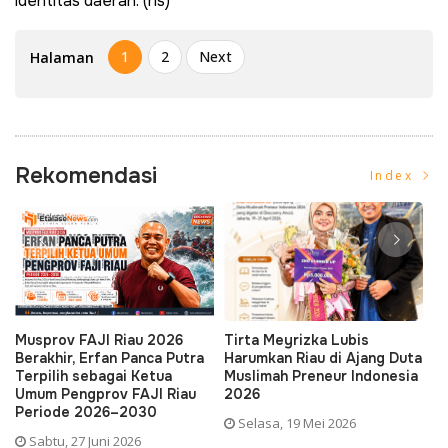
identitas daerah. (rls)
1
2
Next
Halaman
Rekomendasi
Index
iau 2026
Tirta Meyrizka Lubis
MARSEFEL, S.Pd., M
 Panca Putra
Harumkan Riau di Ajang Duta
Dorong SMK Negeri 
i Ketua
Muslimah Preneur Indonesia
Tambang Jadi Sekol
FAJI Riau
2026
Vokasi Unggul dan S
2030
Sambut Peserta Did
Selasa, 19 Mei 2026
026
Minggu, 17 Mei 2026